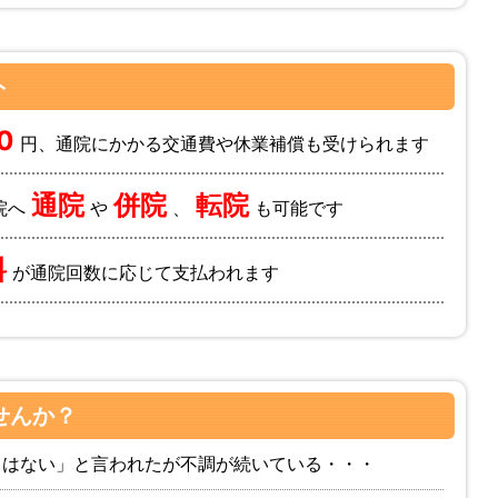
ト
0
円、通院にかかる交通費や休業補償も受けられます
通院
併院
転院
院へ
や
、
も可能です
料
が通院回数に応じて支払われます
せんか？
常はない」と言われたが不調が続いている・・・