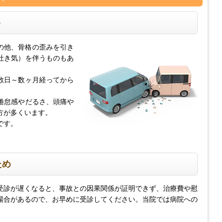
め
の他、骨格の歪みを引き
吐き気）を伴うものもあ
数日～数ヶ月経ってから
。
倦怠感やだるさ、頭痛や
方が多くいます。
です。
ため
受診が遅くなると、事故との因果関係が証明できず、治療費や慰
場合があるので、お早めに受診してください。当院では病院への